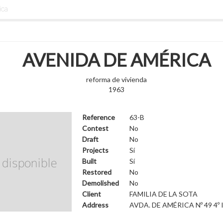
ica
AVENIDA DE AMÉRICA
reforma de vivienda
1963
Reference
63-B
Contest
No
Draft
No
Projects
Sí
Built
Sí
Restored
No
Demolished
No
Client
FAMILIA DE LA SOTA
Address
AVDA. DE AMÉRICA Nº 49 4º