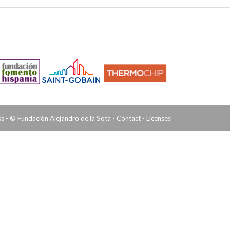
ss
- © Fundación Alejandro de la Sota -
Contact
-
Licenses