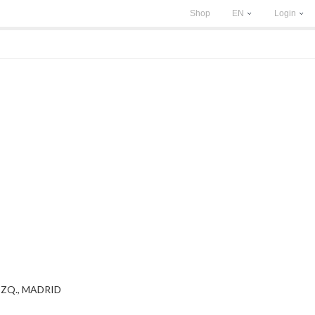
Shop
EN
Login
 IZQ., MADRID