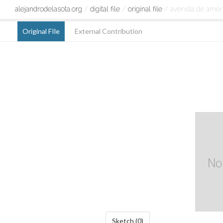
alejandrodelasota.org
/
digital file
/
original file
/ avenida de amér
Original FIle
External Contribution
Sketch (0)