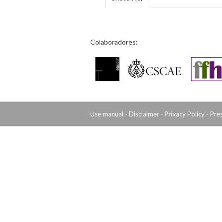
Colaboradores:
Use manual
-
Disclaimer
-
Privacy Policy
-
Pre