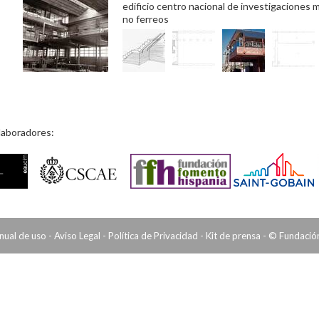
edificio centro nacional de investigaciones 
no ferreos
laboradores:
ual de uso
-
Aviso Legal
-
Política de Privacidad
-
Kit de prensa
- © Fundación