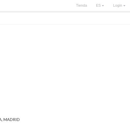
Tienda
ES
Login
A, MADRID