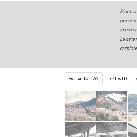
Plantea 
horizont
al terre
La otra 
carpinte
Fotografías (26)
Textos (1)