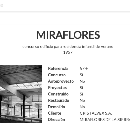
es
MIRAFLORES
concurso edificio para residencia infantil de verano
1957
Referencia
57-E
Concurso
Sí
Anteproyecto
No
Proyectos
Sí
Construído
Sí
Restaurado
No
Demolido
No
Cliente
CRISTALVEX S.A.
Dirección
MIRAFLORES DE LA SIERR