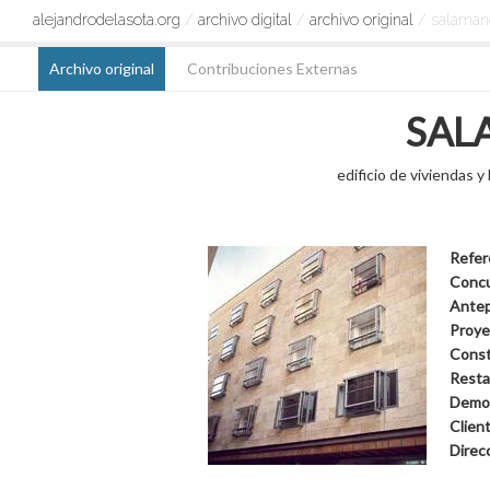
alejandrodelasota.org
/
archivo digital
/
archivo original
/ salaman
Archivo original
Contribuciones Externas
SAL
edificio de viviendas 
Refer
Conc
Ante
Proye
Const
Resta
Demol
Clien
Direc