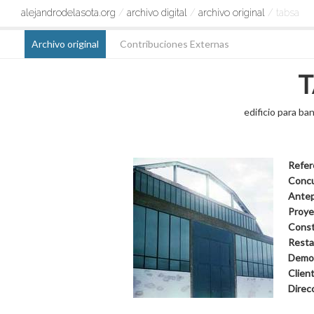
alejandrodelasota.org
/
archivo digital
/
archivo original
/ tabsa
Archivo original
Contribuciones Externas
T
edificio para b
Refer
Conc
Ante
Proye
Const
Resta
Demol
Clien
Direc