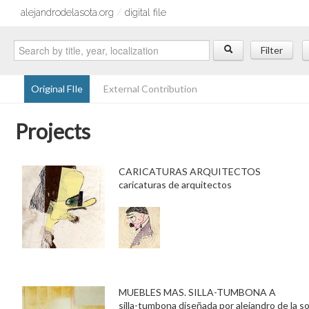
alejandrodelasota.org
/
digital file
Filter
Original FIle
External Contribution
Projects
CARICATURAS ARQUITECTOS
caricaturas de arquitectos
MUEBLES MAS. SILLA-TUMBONA A
silla-tumbona diseñada por alejandro de la s