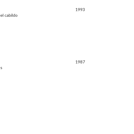
1993
el cabildo
1987
os
1987
 ante la o.c.d.e., parís