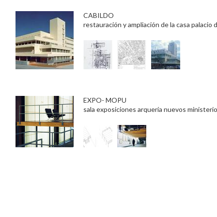
CABILDO
restauración y ampliación de la casa palacio d
EXPO- MOPU
sala exposiciones arquería nuevos ministeri
EMBAJADA DE PARÍS
edificio nueva cancillería y embajada de españa