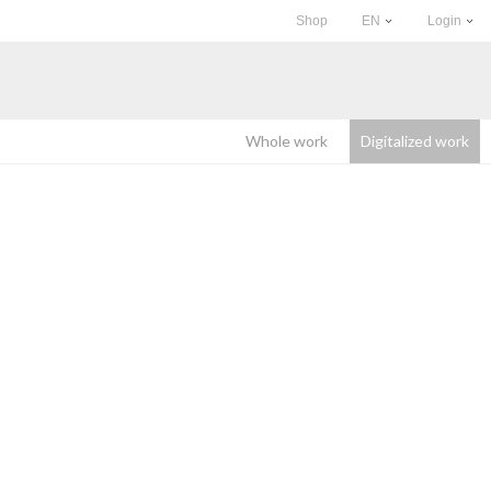
Shop
EN
Login
Whole work
Digitalized work